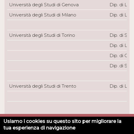
Università degli Studi di Genova
Dip. di Li
Università degli Studi di Milano
Dip. di Lin
Università degli Studi di Torino
Dip. di Stu
Dip. di Li
Dip. di Cul
Dip .di Stu
Università degli Studi di Trento
Dip. di Lett
Usiamo i cookies su questo sito per migliorare la
Universita degli Studi di Torino - Via Verdi, 8 - 10124 Torino
tua esperienza di navigazione
- Direzione Affari Generali e Patrimonio Culturale - +39