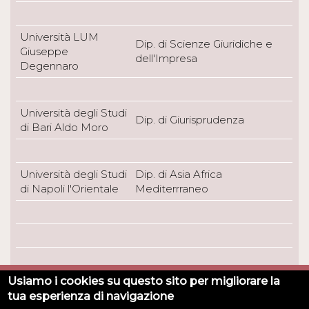
Università LUM
Dip. di Scienze Giuridiche e
Giuseppe
dell'Impresa
Degennaro
Università degli Studi
Dip. di Giurisprudenza
di Bari Aldo Moro
Università degli Studi
Dip. di Asia Africa
di Napoli l'Orientale
Mediterrraneo
Usiamo i cookies su questo sito per migliorare la
Universita degli Studi di Torino - Via Verdi, 8 - 10124 Torino
tua esperienza di navigazione