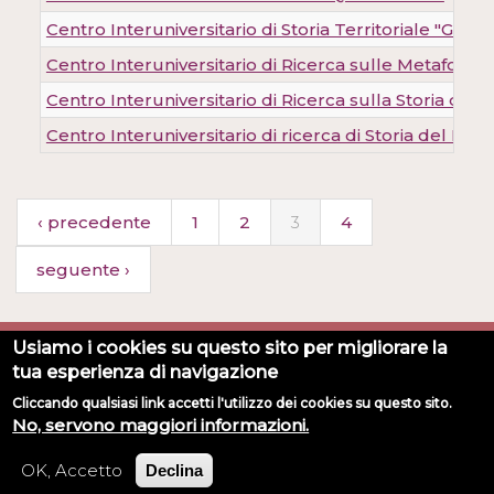
Centro Interuniversitario di Storia Territoriale "Goffr
Centro Interuniversitario di Ricerca sulle Metafore
Centro Interuniversitario di Ricerca sulla Storia degl
Centro Interuniversitario di ricerca di Storia del Nota
‹ precedente
1
2
3
4
seguente ›
Usiamo i cookies su questo sito per migliorare la
Universita degli Studi di Torino - Via Verdi, 8 - 10124 Torino
tua esperienza di navigazione
- Direzione Affari Generali e Patrimonio Culturale - +39
Cliccando qualsiasi link accetti l'utilizzo dei cookies su questo sito.
011 6702968
No, servono maggiori informazioni.
Privacy Policy
OK, Accetto
Declina